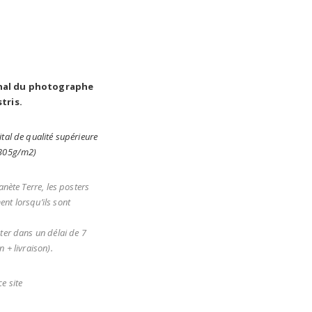
N
inal du photographe
stris.
tal de qualité supérieure
(305g/m2)
anète Terre, les posters
nt lorsqu’ils sont
ter dans un délai de 7
 + livraison).
e site