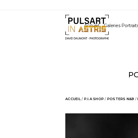
Accueil
Galeries Portrait
PO
ACCUEIL
/
P.I.A SHOP
/
POSTERS N&B
/