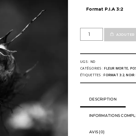
Format P.I.A 3:2
quantité
AJOUTER 
de
Poster
Fine'Art
Fleur
UGS :
ND
Morte
CATÉGORIES :
FLEUR MORTE
,
PO
05
ÉTIQUETTES :
FORMAT 3:2
,
NOIR
n&b
DESCRIPTION
INFORMATIONS COMPL
AVIS (0)