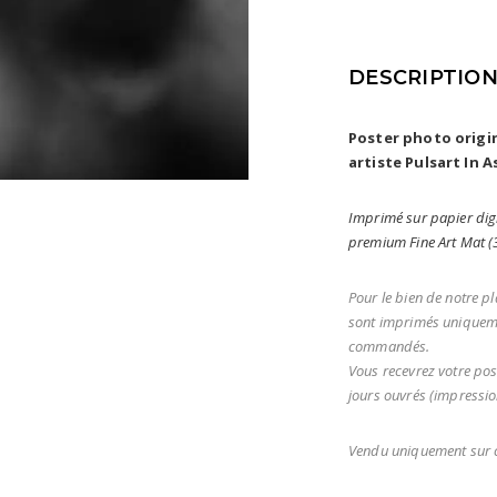
DESCRIPTIO
Poster photo orig
artiste Pulsart In A
Imprimé sur papier digi
premium Fine Art Mat 
Pour le bien de notre pl
sont imprimés uniqueme
commandés.
Vous recevrez votre pos
jours ouvrés (impression
Vendu uniquement sur c