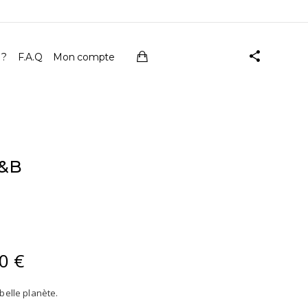
 ?
F.A.Q
Mon compte
N&B
00
€
Plage
de
prix :
belle planète.
41,00 €