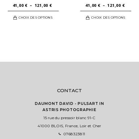
PLAGE
PLAGE
41,00
€
–
121,00
€
41,00
€
–
121,00
€
DE
DE
Ce
Ce
CHOIX DES OPTIONS
CHOIX DES OPTIONS
PRIX :
PRIX :
t
produit
pro
41,00 €
41,00 
a
a
À
À
urs
plusieurs
plu
121,00 €
121,00
ons.
variations.
vari
Les
Les
s
options
opt
nt
peuvent
peu
être
êtr
es
choisies
cho
sur
sur
CONTACT
la
la
page
pag
DAUMONT DAVID - PULSART IN
ASTRIS PHOTOGRAPHIE
du
du
t
15 rue du pressoir blanc 91-C
produit
pro
41000 BLOIS, France, Loir et Cher
0768323811