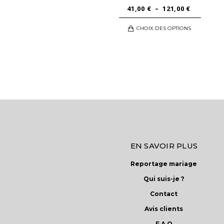
PLAGE
41,00
€
–
121,00
€
DE
Ce
CHOIX DES OPTIONS
PRIX :
produi
41,00 €
a
À
plusie
121,00 €
variati
Les
option
peuve
être
choisi
sur
EN SAVOIR PLUS
la
Reportage mariage
page
du
Qui suis-je ?
produi
Contact
Avis clients
F.A.Q