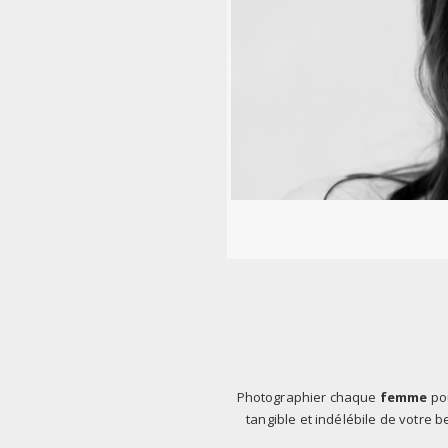
Photographier chaque
femme
pou
tangible et indélébile de votre b