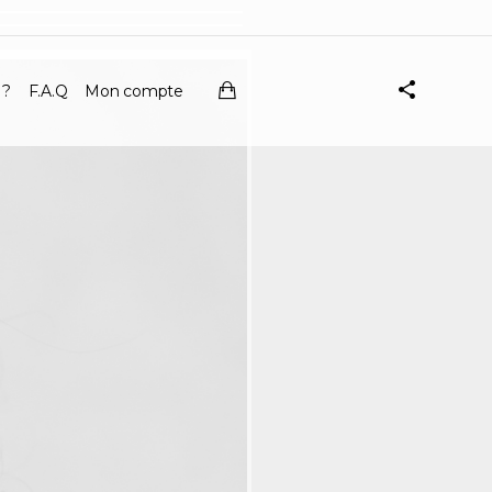
 ?
F.A.Q
Mon compte