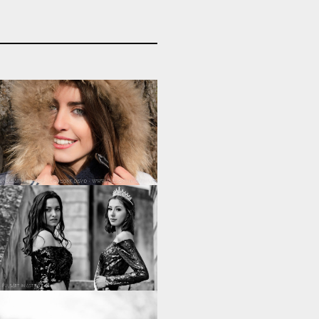
0
0
0