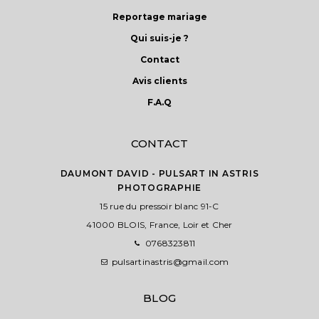
choisies
Reportage mariage
sur
Qui suis-je ?
la
Contact
page
du
Avis clients
produit
F.A.Q
CONTACT
DAUMONT DAVID - PULSART IN ASTRIS
PHOTOGRAPHIE
15 rue du pressoir blanc 91-C
41000 BLOIS, France, Loir et Cher
0768323811
pulsartinastris@gmail.com
BLOG