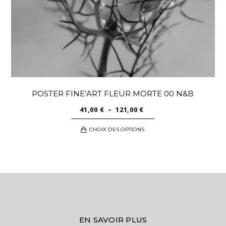
page
du
produit
POSTER FINE’ART FLEUR MORTE 00 N&B
PLAGE
41,00
€
–
121,00
€
DE
Ce
CHOIX DES OPTIONS
PRIX :
produit
41,00 €
a
À
plusieurs
121,00 €
variations.
Les
options
peuvent
EN SAVOIR PLUS
être