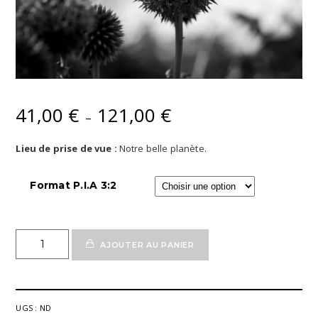
41,00
€
121,00
€
Plage
–
de
prix :
Lieu de prise de vue :
Notre belle planète.
41,00 €
à
Format P.I.A 3:2
121,00 €
quantité
AJOUTER AU PANIER
de
Poster
Fine'Art
Fleur
UGS :
ND
Azurite