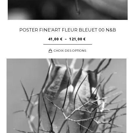
POSTER FINE’ART FLEUR BLEUET 00 N&B
PLAGE
41,00
€
–
121,00
€
DE
Ce
CHOIX DES OPTIONS
PRIX :
produit
41,00 €
a
À
plusieurs
121,00 €
variations.
Les
options
peuvent
être
choisies
sur
la