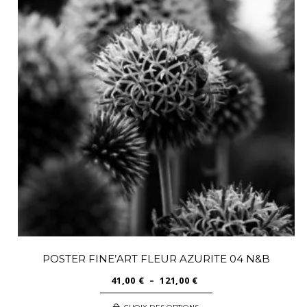
POSTER FINE’ART FLEUR AZURITE 04 N&B
PLAGE
41,00
€
–
121,00
€
DE
Ce