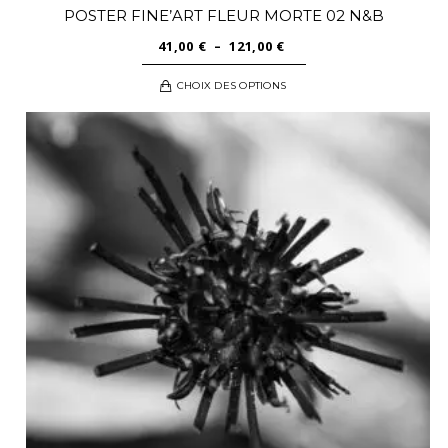
POSTER FINE’ART FLEUR MORTE 02 N&B
PLAGE
41,00
€
–
121,00
€
DE
Ce
CHOIX DES OPTIONS
PRIX :
produit
41,00 €
a
À
plusieurs
121,00 €
variations.
Les
options
peuvent
être
choisies
sur
la
page
du
produit