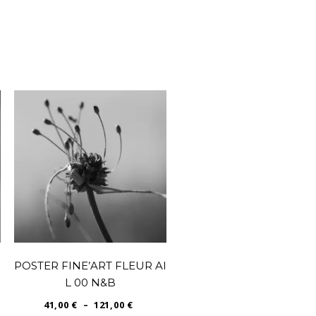
M
POSTER FINE’ART FLEUR AI
L 00 N&B
PLAGE
41,00
€
–
121,00
€