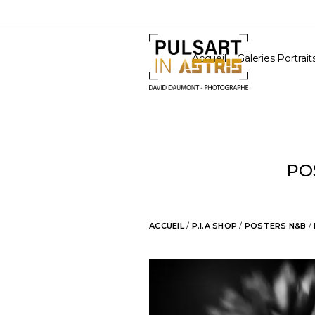
Accueil
Galeries Portrait
PO
ACCUEIL
/
P.I.A SHOP
/
POSTERS N&B
/