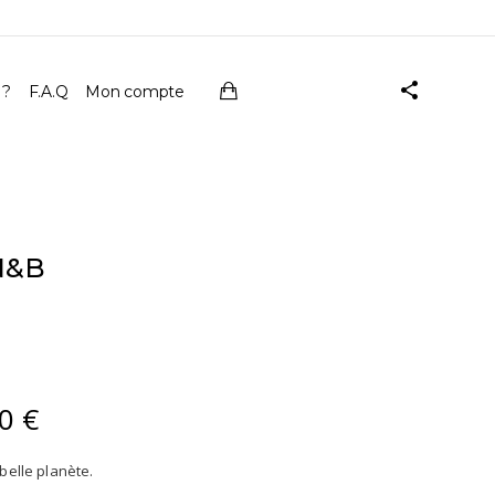
 ?
F.A.Q
Mon compte
N&B
00
€
Plage
de
prix :
belle planète.
41,00 €