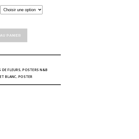
à
121,00 €
AU PANIER
 DE FLEURS
,
POSTERS N&B
 ET BLANC
,
POSTER