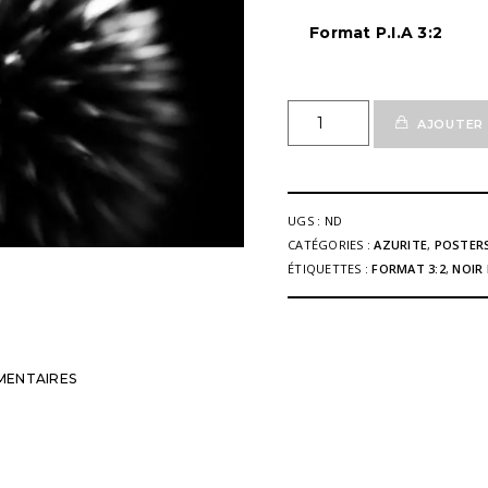
Format P.I.A 3:2
quantité
AJOUTER 
de
Poster
Fine'Art
Fleur
UGS :
ND
Azurite
CATÉGORIES :
AZURITE
,
POSTERS
08
ÉTIQUETTES :
FORMAT 3:2
,
NOIR
n&b
MENTAIRES