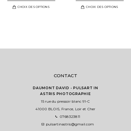
DE
DE
Ce
Ce
CHOIX DES OPTIONS
CHOIX DES OPTIONS
PRIX :
PRIX :
t
produit
pro
41,00 €
41,00 
a
a
À
À
urs
plusieurs
plu
121,00 €
121,00
ons.
variations.
vari
Les
Les
s
options
opt
nt
peuvent
peu
être
êtr
es
choisies
cho
sur
sur
CONTACT
la
la
page
pag
DAUMONT DAVID - PULSART IN
ASTRIS PHOTOGRAPHIE
du
du
t
15 rue du pressoir blanc 91-C
produit
pro
41000 BLOIS, France, Loir et Cher
0768323811
pulsartinastris@gmail.com