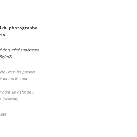
al du photographe
ris.
l de qualité supérieure
05g/m2)
ète Terre, les posters
 lorsqu’ils sont
r dans un délai de 7
 livraison).
site