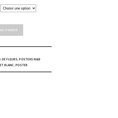
à
121,00 €
AU PANIER
 DE FLEURS
,
POSTERS N&B
 ET BLANC
,
POSTER