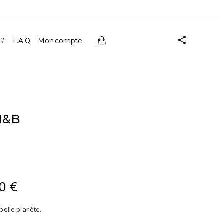
 ?
F.A.Q
Mon compte
N&B
00
€
Plage
de
prix :
belle planète.
41,00 €