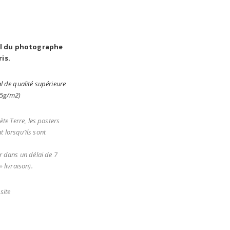
al du photographe
ris.
l de qualité supérieure
05g/m2)
ète Terre, les posters
 lorsqu’ils sont
r dans un délai de 7
 livraison).
site