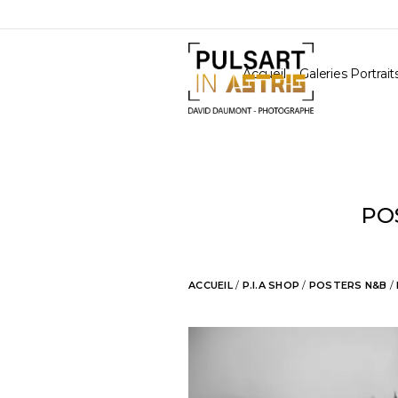
Accueil
Galeries Portrait
PO
ACCUEIL
/
P.I.A SHOP
/
POSTERS N&B
/