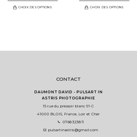
DE
DE
Ce
Ce
CHOIX DES OPTIONS
CHOIX DES OPTIONS
PRIX :
PRIX :
t
produit
pro
41,00 €
41,00 
a
a
À
À
urs
plusieurs
plu
121,00 €
121,00
ons.
variations.
vari
Les
Les
s
options
opt
nt
peuvent
peu
être
êtr
es
choisies
cho
sur
sur
CONTACT
la
la
page
pag
DAUMONT DAVID - PULSART IN
ASTRIS PHOTOGRAPHIE
du
du
t
15 rue du pressoir blanc 91-C
produit
pro
41000 BLOIS, France, Loir et Cher
0768323811
pulsartinastris@gmail.com