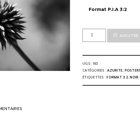
Format P.I.A 3:2
quantité
AJOUTER 
de
Poster
Fine'Art
Fleur
UGS :
ND
Azurite
CATÉGORIES :
AZURITE
,
POSTERS
00
ÉTIQUETTES :
FORMAT 3:2
,
NOIR
n&b
MENTAIRES