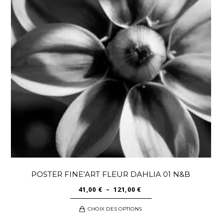
options
peuvent
être
choisies
sur
la
page
du
produit
POSTER FINE’ART FLEUR DAHLIA 01 N&B
PLAGE
41,00
€
–
121,00
€
DE
Ce
CHOIX DES OPTIONS
PRIX :
produit
41,00 €