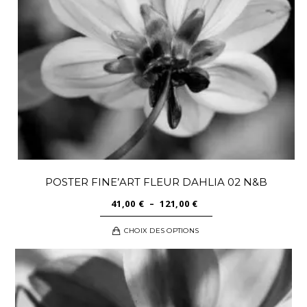
POSTER FINE’ART FLEUR DAHLIA 02 N&B
PLAGE
41,00
€
–
121,00
€
DE
Ce
CHOIX DES OPTIONS
PRIX :
produit
41,00 €
a
À
plusieurs
121,00 €
variations.
Les