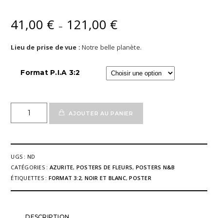
41,00
€
121,00
€
Plage
–
de
prix :
Lieu de prise de vue :
Notre belle planète.
41,00 €
à
Format P.I.A 3:2
121,00 €
quantité
AJOUTER AU PANIER
de
Poster
Fine'Art
Fleur
UGS :
ND
Azurite
CATÉGORIES :
AZURITE
,
POSTERS DE FLEURS
,
POSTERS N&B
03
ÉTIQUETTES :
FORMAT 3:2
,
NOIR ET BLANC
,
POSTER
n&b
DESCRIPTION