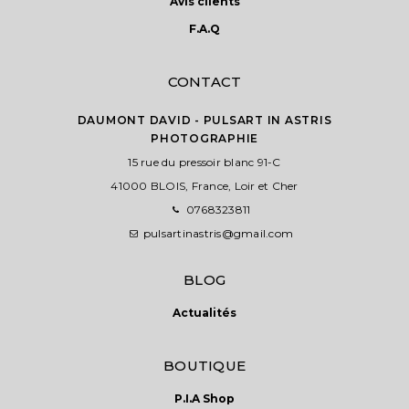
Avis clients
produit
F.A.Q
CONTACT
DAUMONT DAVID - PULSART IN ASTRIS
PHOTOGRAPHIE
15 rue du pressoir blanc 91-C
41000 BLOIS, France, Loir et Cher
0768323811
pulsartinastris@gmail.com
BLOG
Actualités
BOUTIQUE
P.I.A Shop