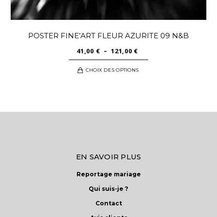
POSTER FINE’ART FLEUR AZURITE 09 N&B
PLAGE
41,00
€
–
121,00
€
DE
Ce
CHOIX DES OPTIONS
PRIX :
produit
41,00 €
a
À
plusieurs
121,00 €
variations.
Les
options
peuvent
EN SAVOIR PLUS
être
choisies
Reportage mariage
sur
Qui suis-je ?
la
Contact
page
du