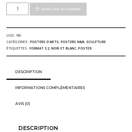
quantité
AJOUTER AU PANIER
de
Poster
Fine'Art
Sculpture
UGS :
ND
03
CATÉGORIES :
POSTERS D'ARTS
,
POSTERS N&B
,
SCULPTURE
n&b
ÉTIQUETTES :
FORMAT 3:2
,
NOIR ET BLANC
,
POSTER
DESCRIPTION
INFORMATIONS COMPLÉMENTAIRES
AVIS (0)
DESCRIPTION