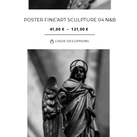
POSTER FINE’ART SCULPTURE 04 N&B
PLAGE
41,00
€
–
121,00
€
DE
Ce
CHOIX DES OPTIONS
PRIX :
produit
41,00 €
a
À
plusieurs
121,00 €
variations.
Les
options
peuvent
être
choisies
sur
la
page
du