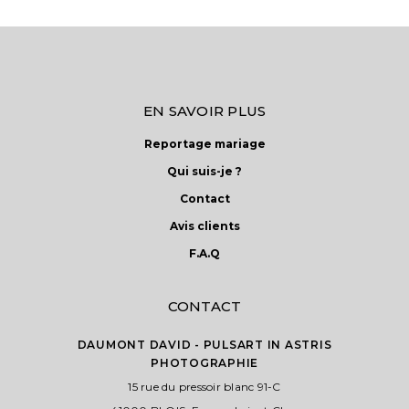
plusieurs
121,00 €
variations.
Les
options
peuvent
EN SAVOIR PLUS
être
choisies
Reportage mariage
sur
Qui suis-je ?
la
Contact
page
du
Avis clients
produit
F.A.Q
CONTACT
DAUMONT DAVID - PULSART IN ASTRIS
PHOTOGRAPHIE
15 rue du pressoir blanc 91-C