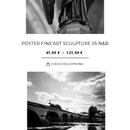
produit
POSTER FINE’ART SCULPTURE 05 N&B
PLAGE
41,00
€
–
121,00
€
DE
Ce
CHOIX DES OPTIONS
PRIX :
produit
41,00 €
a
À
plusieurs
121,00 €
variations.
Les
options
peuvent
être
choisies