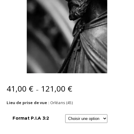
41,00
€
121,00
€
Plage
–
de
prix :
Lieu de prise de vue :
Orléans (45)
41,00 €
à
Format P.I.A 3:2
121,00 €