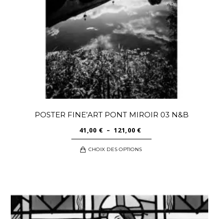
sur
la
page
du
produit
POSTER FINE’ART PONT MIROIR 03 N&B
PLAGE
41,00
€
–
121,00
€
DE
Ce
CHOIX DES OPTIONS
PRIX :
produit
41,00 €
a
À
plusieurs
121,00 €
variations.
Les
options