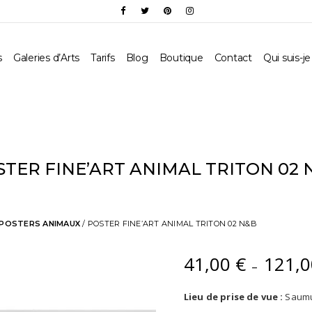
s
Galeries d’Arts
Tarifs
Blog
Boutique
Contact
Qui suis-je
STER FINE’ART ANIMAL TRITON 02 
POSTERS ANIMAUX
/ POSTER FINE’ART ANIMAL TRITON 02 N&B
41,00
€
121,
–
Lieu de prise de vue :
Saumu