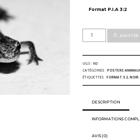
Format P.I.A 3:2
quantité
AJOUTER 
de
Poster
Fine'Art
Animal
UGS :
ND
Triton
CATÉGORIES :
POSTERS ANIMAU
02
ÉTIQUETTES :
FORMAT 3:2
,
NOIR
n&b
DESCRIPTION
INFORMATIONS COMPL
AVIS (0)