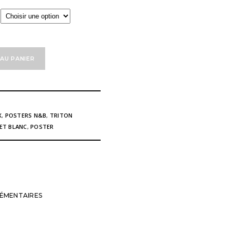
à
121,00 €
AU PANIER
X
,
POSTERS N&B
,
TRITON
 ET BLANC
,
POSTER
ÉMENTAIRES