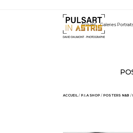
Accueil
Galeries Portrait
PO
ACCUEIL
/
P.I.A SHOP
/
POSTERS N&B
/