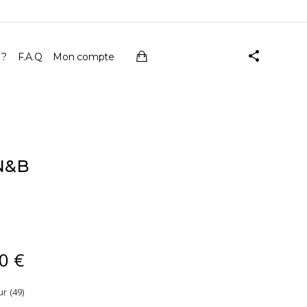
 ?
F.A.Q
Mon compte
N&B
00
€
Plage
de
prix :
r (49)
41,00 €