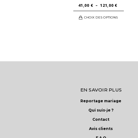
PLAGE
41,00
€
–
121,00
€
DE
Ce
CHOIX DES OPTIONS
PRIX :
produi
41,00 €
a
À
plusie
121,00 €
variati
Les
option
peuve
être
choisi
sur
EN SAVOIR PLUS
la
Reportage mariage
page
du
Qui suis-je ?
produi
Contact
Avis clients
F.A.Q