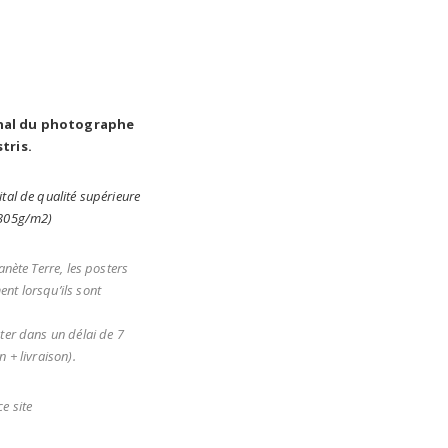
N
inal du photographe
stris.
tal de qualité supérieure
(305g/m2)
anète Terre, les posters
nt lorsqu’ils sont
ter dans un délai de 7
 + livraison).
e site