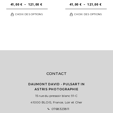
PLAGE
PLAGE
41,00
€
–
121,00
€
41,00
€
–
121,00
€
DE
DE
Ce
Ce
CHOIX DES OPTIONS
CHOIX DES OPTIONS
PRIX :
PRIX :
t
produit
pro
41,00 €
41,00 
a
a
À
À
urs
plusieurs
plu
121,00 €
121,00
ons.
variations.
vari
Les
Les
s
options
opt
nt
peuvent
peu
être
êtr
es
choisies
cho
sur
sur
CONTACT
la
la
page
pag
DAUMONT DAVID - PULSART IN
ASTRIS PHOTOGRAPHIE
du
du
t
15 rue du pressoir blanc 91-C
produit
pro
41000 BLOIS, France, Loir et Cher
0768323811