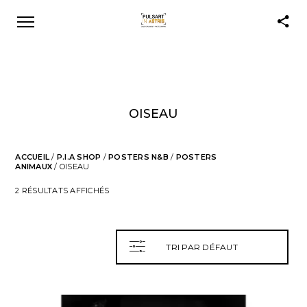
OISEAU
ACCUEIL
/
P.I.A SHOP
/
POSTERS N&B
/
POSTERS
ANIMAUX
/ OISEAU
2 RÉSULTATS AFFICHÉS
TRI PAR DÉFAUT