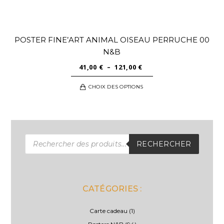
POSTER FINE’ART ANIMAL OISEAU PERRUCHE 00
N&B
PLAGE
41,00
€
–
121,00
€
DE
Ce
CHOIX DES OPTIONS
PRIX :
produit
41,00 €
a
À
plusieurs
121,00 €
variations.
Recherche
Les
de
RECHERCHER
produits
options
peuvent
être
CATÉGORIES :
choisies
sur
Carte cadeau
(1)
la