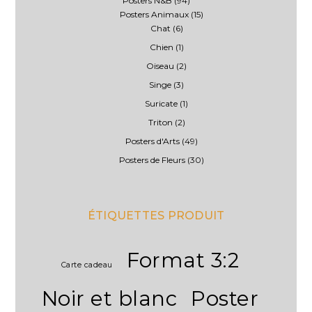
Posters N&B
(94)
page
Posters Animaux
(15)
du
Chat
(6)
produit
Chien
(1)
Oiseau
(2)
Singe
(3)
Suricate
(1)
Triton
(2)
Posters d'Arts
(49)
Posters de Fleurs
(30)
ÉTIQUETTES PRODUIT
Format 3:2
Carte cadeau
Noir et blanc
Poster